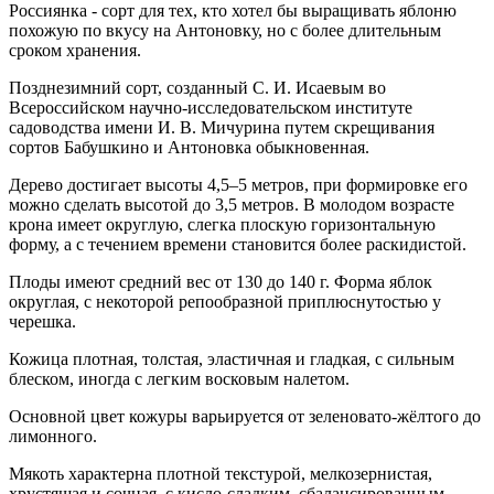
Россиянка - сорт для тех, кто хотел бы выращивать яблоню
похожую по вкусу на Антоновку, но с более длительным
сроком хранения.
Позднезимний сорт, созданный С. И. Исаевым во
Всероссийском научно-исследовательском институте
садоводства имени И. В. Мичурина путем скрещивания
сортов Бабушкино и Антоновка обыкновенная.
Дерево достигает высоты 4,5–5 метров, при формировке его
можно сделать высотой до 3,5 метров. В молодом возрасте
крона имеет округлую, слегка плоскую горизонтальную
форму, а с течением времени становится более раскидистой.
Плоды имеют средний вес от 130 до 140 г. Форма яблок
округлая, с некоторой репообразной приплюснутостью у
черешка.
Кожица плотная, толстая, эластичная и гладкая, с сильным
блеском, иногда с легким восковым налетом.
Основной цвет кожуры варьируется от зеленовато-жёлтого до
лимонного.
Мякоть характерна плотной текстурой, мелкозернистая,
хрустящая и сочная, с кисло-сладким, сбалансированным,