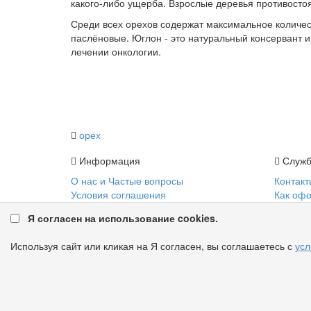
какого-либо ущерба. Взрослые деревья противостоя
Среди всех орехов содержат максимальное количест
паслёновые. Юглон - это натуральный консервант 
лечении онкологии.
орех
Информация
Служб
О нас и Частые вопросы
Контакт
Условия соглашения
Как офо
Политика Конфиденциальности
Как пол
Я согласен на использование cookies.
Прайс-лист на саженцы
Способ
Карта с
Используя сайт или кликая на Я согласен, вы соглашаетесь с
усл