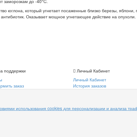
т заморозкам до -40°C.
во юглона, который угнетает посаженные близко березы, яблони, 
и антибиотик. Оказывает мощное угнетающее действие на опухоли.
а поддержки
Личный Кабинет
ы
Личный Кабинет
рмить заказ
История заказов
учить заказ
Закладки
ы оплаты
айта
овиями использования cookies для персонализации и анализа тра