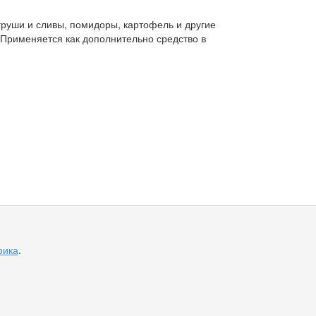
груши и сливы, помидоры, картофель и другие
 Применяется как дополнительно средство в
фика
.
© Питомник «Рассада для всех», 2016—2026