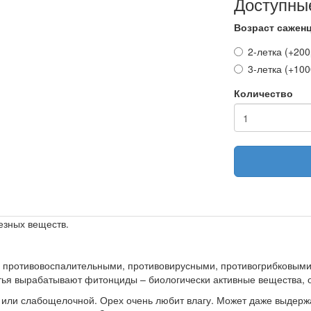
Доступны
Возраст сажен
2-летка (+200
3-летка (+100
Количество
езных веществ.
 противовоспалительными, противовирусными, противогрибковыми
стья вырабатывают фитонциды – биологически активные вещества
 или слабощелочной. Орех очень любит влагу. Может даже выдержа