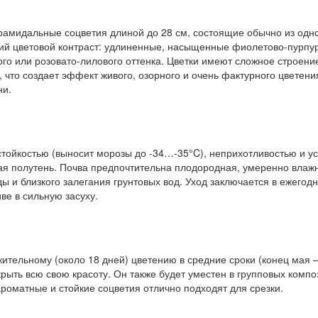
рамидальные соцветия длиной до 28 см, состоящие обычно из одн
щий цветовой контраст: удлиненные, насыщенные фиолетово-пурпу
го или розовато-лилового оттенка. Цветки имеют сложное строение
 что создает эффект живого, озорного и очень фактурного цветени
ни.
ойкостью (выносит морозы до -34…-35°C), неприхотливостью и у
ая полутень. Почва предпочтительна плодородная, умеренно влаж
ды и близкого залегания грунтовых вод. Уход заключается в ежег
ве в сильную засуху.
тельному (около 18 дней) цветению в средние сроки (конец мая —
рыть всю свою красоту. Он также будет уместен в групповых компо
ароматные и стойкие соцветия отлично подходят для срезки.