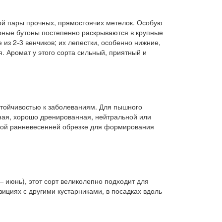
ой пары прочных, прямостоячих метелок. Особую
рные бутоны постепенно раскрываются в крупные
 из 2-3 венчиков; их лепестки, особенно нижние,
я. Аромат у этого сорта сильный, приятный и
стойчивостью к заболеваниям. Для пышного
ная, хорошо дренированная, нейтральной или
одной ранневесенней обрезке для формирования
 июнь), этот сорт великолепно подходит для
зициях с другими кустарниками, в посадках вдоль