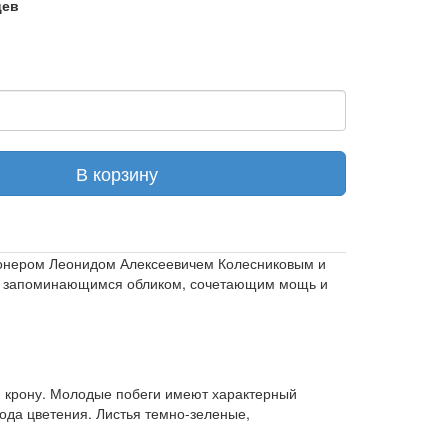
цев
В корзину
ионером Леонидом Алексеевичем Колесниковым и
ет запоминающимся обликом, сочетающим мощь и
ю крону. Молодые побеги имеют характерный
ода цветения. Листья темно-зеленые,