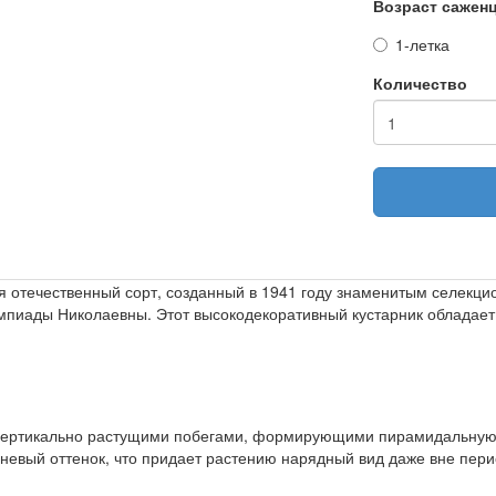
Возраст сажен
1-летка
Количество
отечественный сорт, созданный в 1941 году знаменитым селекц
импиады Николаевны. Этот высокодекоративный кустарник облада
ми, вертикально растущими побегами, формирующими пирамидальну
евый оттенок, что придает растению нарядный вид даже вне пери