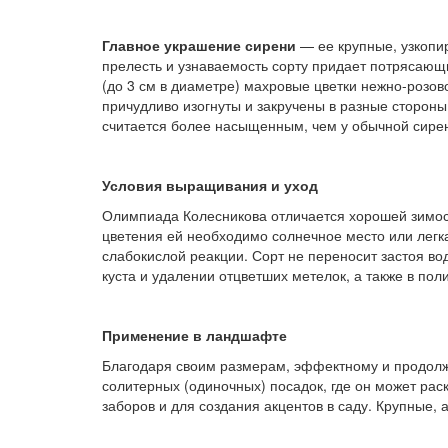
Главное украшение сирени
— ее крупные, узкопи
прелесть и узнаваемость сорту придает потрясаю
(до 3 см в диаметре) махровые цветки нежно-розово
причудливо изогнуты и закручены в разные стороны,
считается более насыщенным, чем у обычной сире
Условия выращивания и уход
Олимпиада Колесникова отличается хорошей зимост
цветения ей необходимо солнечное место или легк
слабокислой реакции. Сорт не переносит застоя во
куста и удалении отцветших метелок, а также в поли
Применение в ландшафте
Благодаря своим размерам, эффектному и продолжи
солитерных (одиночных) посадок, где он может раск
заборов и для создания акцентов в саду. Крупные, 