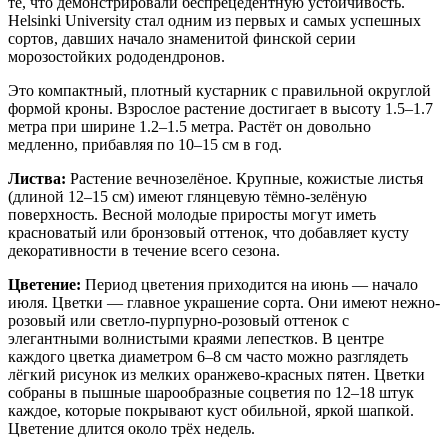
те, что демонстрировали беспрецедентную устойчивость.
Helsinki University стал одним из первых и самых успешных
сортов, давших начало знаменитой финской серии
морозостойких рододендронов.
Это компактный, плотный кустарник с правильной округлой
формой кроны. Взрослое растение достигает в высоту 1.5–1.7
метра при ширине 1.2–1.5 метра. Растёт он довольно
медленно, прибавляя по 10–15 см в год.
Листва:
Растение вечнозелёное. Крупные, кожистые листья
(длиной 12–15 см) имеют глянцевую тёмно-зелёную
поверхность. Весной молодые приросты могут иметь
красноватый или бронзовый оттенок, что добавляет кусту
декоративности в течение всего сезона.
Цветение:
Период цветения приходится на июнь — начало
июля. Цветки — главное украшение сорта. Они имеют нежно-
розовый или светло-пурпурно-розовый оттенок с
элегантными волнистыми краями лепестков. В центре
каждого цветка диаметром 6–8 см часто можно разглядеть
лёгкий рисунок из мелких оранжево-красных пятен. Цветки
собраны в пышные шарообразные соцветия по 12–18 штук
каждое, которые покрывают куст обильной, яркой шапкой.
Цветение длится около трёх недель.