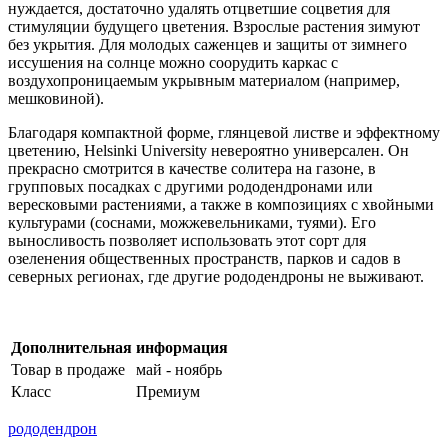
нуждается, достаточно удалять отцветшие соцветия для
стимуляции будущего цветения. Взрослые растения зимуют
без укрытия. Для молодых саженцев и защиты от зимнего
иссушения на солнце можно соорудить каркас с
воздухопроницаемым укрывным материалом (например,
мешковиной).
Благодаря компактной форме, глянцевой листве и эффектному
цветению, Helsinki University невероятно универсален. Он
прекрасно смотрится в качестве солитера на газоне, в
групповых посадках с другими рододендронами или
вересковыми растениями, а также в композициях с хвойными
культурами (соснами, можжевельниками, туями). Его
выносливость позволяет использовать этот сорт для
озеленения общественных пространств, парков и садов в
северных регионах, где другие рододендроны не выживают.
Дополнительная информация
Товар в продаже
май - ноябрь
Класс
Премиум
рододендрон