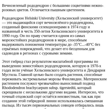
Вечнозеленый рододендрон с большими соцветиями нежно-
розовых цветов. Отличается пышным цветением.
Рододендрон Helsinki University (Хельсинский университет)
— это выдающийся сорт вечнозелёного рододендрона,
созданный финскими селекционерами в 1974 году и
названный в честь 350-летия Хельсинкского университета в
1990 году. Он по праву считается одним из самых
морозостойких рододендронов в мире, способным
выдерживать понижения температуры до -35°C...-40°C без
серьёзных повреждений, что делает его бесценным для
садоводов в регионах с суровыми зимами.
Этот гибрид стал результатом масштабной программы по
выведению зимостойких рододендронов, которую в 1970-х
годах вели учёные Хельсинкского университета и Дендрария
Мустила. Главной целью было создать растения, способные
переживать экстремальные морозы Финляндии. Материнским
растением послужил чрезвычайно выносливый подвид
Rhododendron brachycarpum subsp. tigerstedtii, который
скрещивали с несколькими другими видами. Интересно, что
точный отцовский сорт остаётся неизвестным, так как при
создании этой гибридной линии использовалась смешанная
пыльца. Из тысяч первоначальных сеянцев отбирались лишь