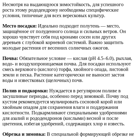
Несмотря на выдающуюся зимостойкость, для успешного
роста этому рододендрону необходимы специфические
условия, типичные для всех вересковых культур.
Место посадки:
Идеально подходит полутень — место,
защищённое от полуденного солнца и сильных ветров. Он
хорошо чувствует себя под кронами сосен или других
деревьев с глубокой корневой системой. Важно защитить
молодые растения от весенних солнечных ожогов.
Почва:
Обязательное условие — кислая (pH 4.5–6.0), рыхлая,
водо- и воздухопроницаемая почва. Для посадки используют
смесь верхового (кислого) торфа, хвойного опада, листовой
земли и песка. Растение категорически не выносит застоя
воды и известковых (щелочных) почв.
Полив и подкормки:
Нуждается в регулярном поливе в
засушливые периоды, особенно перед зимовкой. Почву под
кустом рекомендуется мульчировать сосновой корой или
хвойным опадом для сохранения влаги и поддержания
кислотности. Подкармливают специальными удобрениями
для азалий и рододендронов (кислыми) весной и после
цветения, избегая удобрений, содержащих хлор и известь.
Обрезка и зимовка:
В специальной формирующей обрезке не