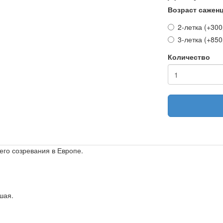
Возраст сажен
2-летка (+300
3-летка (+850
Количество
го созревания в Европе.
шая.