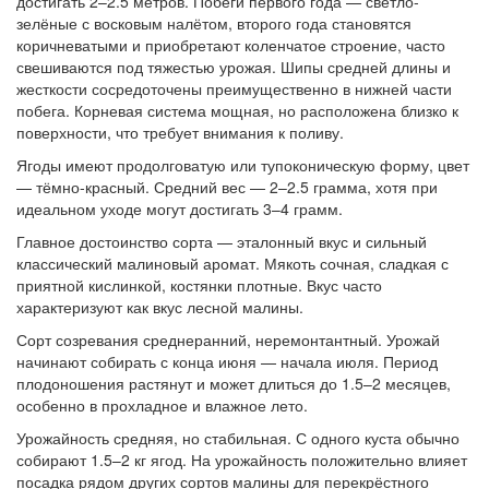
достигать 2–2.5 метров. Побеги первого года — светло-
зелёные с восковым налётом, второго года становятся
коричневатыми и приобретают коленчатое строение, часто
свешиваются под тяжестью урожая. Шипы средней длины и
жесткости сосредоточены преимущественно в нижней части
побега. Корневая система мощная, но расположена близко к
поверхности, что требует внимания к поливу.
Ягоды имеют продолговатую или тупоконическую форму, цвет
— тёмно-красный. Средний вес — 2–2.5 грамма, хотя при
идеальном уходе могут достигать 3–4 грамм.
Главное достоинство сорта — эталонный вкус и сильный
классический малиновый аромат. Мякоть сочная, сладкая с
приятной кислинкой, костянки плотные. Вкус часто
характеризуют как вкус лесной малины.
Сорт созревания среднеранний, неремонтантный. Урожай
начинают собирать с конца июня — начала июля. Период
плодоношения растянут и может длиться до 1.5–2 месяцев,
особенно в прохладное и влажное лето.
Урожайность средняя, но стабильная. С одного куста обычно
собирают 1.5–2 кг ягод. На урожайность положительно влияет
посадка рядом других сортов малины для перекрёстного