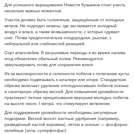
Для успешного выращивания Новости Кузьмина стоит учесть
несколько важных моментов:
Участок должен быть солнечным, защищённым от холодных
ветров. Не подходят низины, где застаивается холодный
воздух и влага, а также возвышенности, с которых сдувает
снег. Почва предпочтительна плодородная, рыхлая, с
нейтральной или слабокислой реакцией.
Сорт влаголюбив. В засушливые периоды и во время налива
ягод обязателен обильный полив. Рекомендуется
замульчировать почву для сохранения влаги.
Из-за высокорослости и склонности побегов к полеганию кусты
необходимо подвязывать к шпалере или опоре. Стандартная
обрезка включает удаление отплодоносивших побегов осенью
и санитарную обрезку весной. Для повышения урожайности
практикуют летнее прищипывание верхушек молодых побегов
на высоте около 1 метра, что стимулирует ветвление.
Для поддержания урожайности необходимы регулярные
подкормки. Весной вносят азотные удобрения (например,
разведённый настой коровяка), летом и осенью — фосфорно-
калийные (зола, суперфосфат).