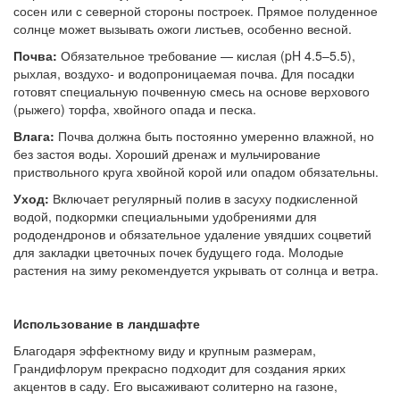
сосен или с северной стороны построек. Прямое полуденное
солнце может вызывать ожоги листьев, особенно весной.
Почва:
Обязательное требование — кислая (pH 4.5–5.5),
рыхлая, воздухо- и водопроницаемая почва. Для посадки
готовят специальную почвенную смесь на основе верхового
(рыжего) торфа, хвойного опада и песка.
Влага:
Почва должна быть постоянно умеренно влажной, но
без застоя воды. Хороший дренаж и мульчирование
приствольного круга хвойной корой или опадом обязательны.
Уход:
Включает регулярный полив в засуху подкисленной
водой, подкормки специальными удобрениями для
рододендронов и обязательное удаление увядших соцветий
для закладки цветочных почек будущего года. Молодые
растения на зиму рекомендуется укрывать от солнца и ветра.
Использование в ландшафте
Благодаря эффектному виду и крупным размерам,
Грандифлорум прекрасно подходит для создания ярких
акцентов в саду. Его высаживают солитерно на газоне,