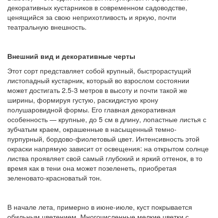
декоративных кустарников в современном садоводстве,
ценящийся за свою неприхотливость и яркую, почти
театральную внешность.
Внешний вид и декоративные черты
Этот сорт представляет собой крупный, быстрорастущий
листопадный кустарник, который во взрослом состоянии
может достигать 2.5-3 метров в высоту и почти такой же
ширины, формируя густую, раскидистую крону
полушаровидной формы. Его главная декоративная
особенность — крупные, до 5 см в длину, лопастные листья с
зубчатым краем, окрашенные в насыщенный темно-
пурпурный, бордово-фиолетовый цвет. Интенсивность этой
окраски напрямую зависит от освещения: на открытом солнце
листва проявляет свой самый глубокий и яркий оттенок, в то
время как в тени она может позеленеть, приобретая
зеленовато-красноватый тон.
В начале лета, примерно в июне-июле, куст покрывается
обильным цветением. Многочисленные мелкие цветки с