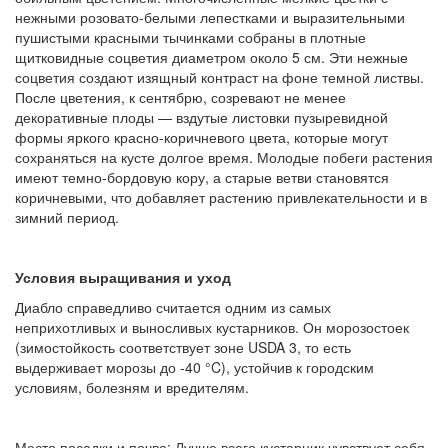
нежными розовато-белыми лепестками и выразительными
пушистыми красными тычинками собраны в плотные
щитковидные соцветия диаметром около 5 см. Эти нежные
соцветия создают изящный контраст на фоне темной листвы.
После цветения, к сентябрю, созревают не менее
декоративные плоды — вздутые листовки пузыревидной
формы яркого красно-коричневого цвета, которые могут
сохраняться на кусте долгое время. Молодые побеги растения
имеют темно-бордовую кору, а старые ветви становятся
коричневыми, что добавляет растению привлекательности и в
зимний период.
Условия выращивания и уход
Диабло справедливо считается одним из самых
неприхотливых и выносливых кустарников. Он морозостоек
(зимостойкость соответствует зоне USDA 3, то есть
выдерживает морозы до -40 °C), устойчив к городским
условиям, болезням и вредителям.
Место посадки и почва: Лучше всего кустарник чувствует себя