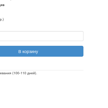
цев
р.)
В корзину
евания (100-110 дней).