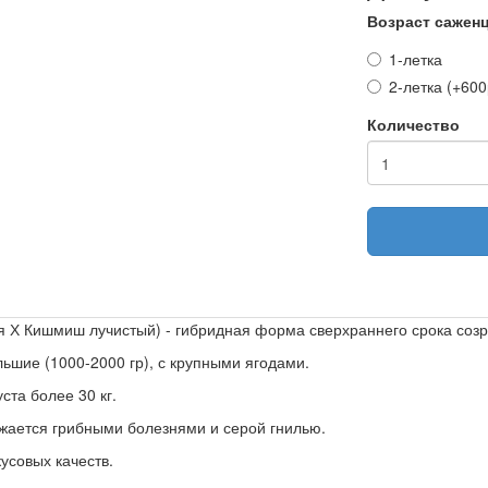
Возраст сажен
1-летка
2-летка (+600
Количество
я Х Кишмиш лучистый) - гибридная форма сверхраннего срока созр
ьшие (1000-2000 гр), с крупными ягодами.
ста более 30 кг.
ажается грибными болезнями и серой гнилью.
кусовых качеств.