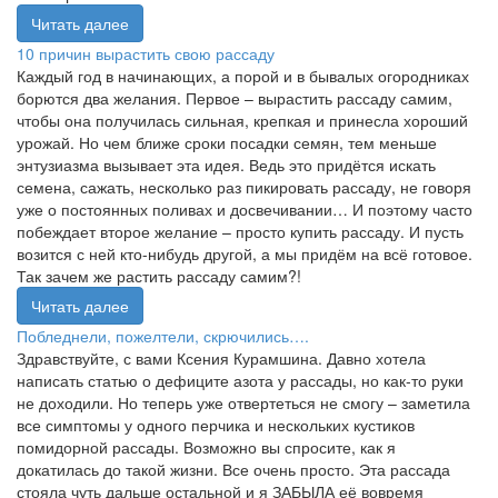
Читать далее
10 причин вырастить свою рассаду
Каждый год в начинающих, а порой и в бывалых огородниках
борются два желания. Первое – вырастить рассаду самим,
чтобы она получилась сильная, крепкая и принесла хороший
урожай. Но чем ближе сроки посадки семян, тем меньше
энтузиазма вызывает эта идея. Ведь это придётся искать
семена, сажать, несколько раз пикировать рассаду, не говоря
уже о постоянных поливах и досвечивании… И поэтому часто
побеждает второе желание – просто купить рассаду. И пусть
возится с ней кто-нибудь другой, а мы придём на всё готовое.
Так зачем же растить рассаду самим?!
Читать далее
Побледнели, пожелтели, скрючились….
Здравствуйте, с вами Ксения Курамшина. Давно хотела
написать статью о дефиците азота у рассады, но как-то руки
не доходили. Но теперь уже отвертеться не смогу – заметила
все симптомы у одного перчика и нескольких кустиков
помидорной рассады. Возможно вы спросите, как я
докатилась до такой жизни. Все очень просто. Эта рассада
стояла чуть дальше остальной и я ЗАБЫЛА её вовремя