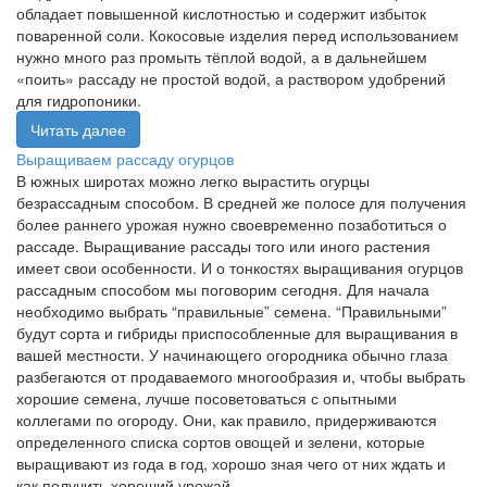
обладает повышенной кислотностью и содержит избыток
поваренной соли. Кокосовые изделия перед использованием
нужно много раз промыть тёплой водой, а в дальнейшем
«поить» рассаду не простой водой, а раствором удобрений
для гидропоники.
Читать далее
Выращиваем рассаду огурцов
В южных широтах можно легко вырастить огурцы
безрассадным способом. В средней же полосе для получения
более раннего урожая нужно своевременно позаботиться о
рассаде. Выращивание рассады того или иного растения
имеет свои особенности. И о тонкостях выращивания огурцов
рассадным способом мы поговорим сегодня. Для начала
необходимо выбрать “правильные” семена. “Правильными”
будут сорта и гибриды приспособленные для выращивания в
вашей местности. У начинающего огородника обычно глаза
разбегаются от продаваемого многообразия и, чтобы выбрать
хорошие семена, лучше посоветоваться с опытными
коллегами по огороду. Они, как правило, придерживаются
определенного списка сортов овощей и зелени, которые
выращивают из года в год, хорошо зная чего от них ждать и
как получить хороший урожай.