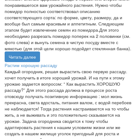
понравившегося вам урожайного растения. Нужно чтобы
помидор полностью соответствовал описанию
соответствующего сорта: по форме, цвету, размеру, да и
вообще был самым красивым и аппетитным. Следующим
этапом будет извлечение семян из помидора.Для этого
необходимо разрезать помидор поперек на 2 половинки (см.
фото слева) и вынуть семена в чистую посуду вместе с
мякотью (для этой цели хорошо подойдет стеклянная банка).
Читать далее
Растим хорошую рассаду
Каждый огородник, решая вырастить свою первую рассаду.
хочет получить в итоге хороший урожай. И на пути к этому
урожаю задается вопросом: “ Как вырастить ХОРОШУЮ
рассаду?” Для этого рассада должна в процессе роста
отовсюду получать позитивную информацию : мол жизнь
прекрасна, света вдосталь, питания валом, с водой перебоев
не наблюдается! Тогда растения настраиваются на то чтобы
жить, а не выживать и это положительно сказывается на
урожае. Задача огородника сводится к тому чтобы
адаптировать растения к нашим условиям жизни или же
создать в нашем жилище уголок пригодный для роста и