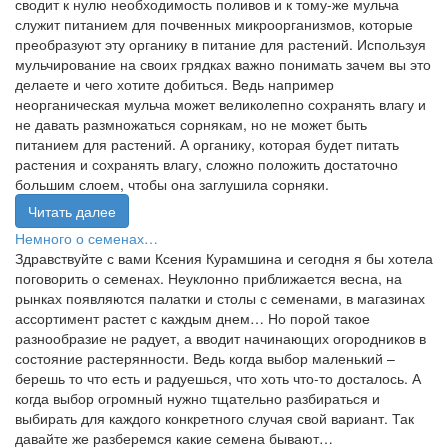
сводит к нулю необходимость поливов и к тому-же мульча
служит питанием для почвенных микроорганизмов, которые
преобразуют эту органику в питание для растений. Используя
мульчирование на своих грядках важно понимать зачем вы это
делаете и чего хотите добиться. Ведь например
неорганическая мульча может великолепно сохранять влагу и
не давать размножаться сорнякам, но не может быть
питанием для растений. А органику, которая будет питать
растения и сохранять влагу, сложно положить достаточно
большим слоем, чтобы она заглушила сорняки.
Читать далее
Немного о семенах…
Здравствуйте с вами Ксения Курамшина и сегодня я бы хотела
поговорить о семенах. Неуклонно приближается весна, на
рынках появляются палатки и столы с семенами, в магазинах
ассортимент растет с каждым днем… Но порой такое
разнообразие не радует, а вводит начинающих огородников в
состояние растерянности. Ведь когда выбор маленький –
берешь то что есть и радуешься, что хоть что-то досталось. А
когда выбор огромный нужно тщательно разбираться и
выбирать для каждого конкретного случая свой вариант. Так
давайте же разберемся какие семена бывают…