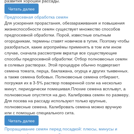
развития хорошей рассады.
Читать далее
Предпосевная обработка семян
Для ускорения прорастания, обеззараживания и повышения
жизнеспособности семян существует множество способов
предпосевной обработки. Порой, известные опытным
огородникам, термины ставят новичков в тупик. Поэтому чтобы
разобраться, какие агроприёмы применять в том или ином
случае, сначала рассмотрим вкратце все существующие
способы предпосевной обработки: Отбор полновесных семян
в солевых растворах. Этой процедуре обычно подвергают
семена томата, перца, баклажана, огурца и других тыквенных.
а также семена бобовых. Полновесные семена отбирают,
погружая их в 3-5% раствор поваренной соли на несколько
минут, периодически помешивая.Плохие семена всплывут, а
полновесные опустятся на дно. Калибровка семян по размеру.
Для посева на рассаду используют только крупные,
полновесные семена. Калибровать семена можно вручную
или с помощью специального сита.
Читать далее
Проращивание семян перед посадкой: плюсы, минусы и