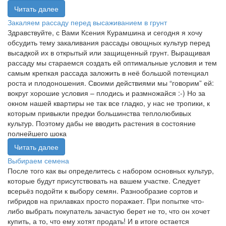
Читать далее
Закаляем рассаду перед высаживанием в грунт
Здравствуйте, с Вами Ксения Курамшина и сегодня я хочу
обсудить тему закаливания рассады овощных культур перед
высадкой их в открытый или защищенный грунт. Выращивая
рассаду мы стараемся создать ей оптимальные условия и тем
самым крепкая рассада заложить в неё большой потенциал
роста и плодоношения. Своими действиями мы “говорим” ей:
вокруг хорошие условия – плодись и размножайся :-) Но за
окном нашей квартиры не так все гладко, у нас не тропики, к
которым привыкли предки большинства теплолюбивых
культур. Поэтому дабы не вводить растения в состояние
полнейшего шока
Читать далее
Выбираем семена
После того как вы определитесь с набором основных культур,
которые будут присутствовать на вашем участке. Следует
всерьёз подойти к выбору семян. Разнообразие сортов и
гибридов на прилавках просто поражает. При попытке что-
либо выбрать покупатель зачастую берет не то, что он хочет
купить, а то, что ему хотят продать! И в итоге остается