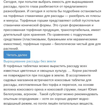
Сегодня, при попытке выбрать емкость для выращивания
рассады, просто глаза разбегаются от предлагаемого
разнообразия. И сегодня я хотела бы подробнее остановиться
на торфяных стаканчиках для рассады — разобрать их плюсы
и минусы. Торфяные горшки представляют собой пустотелые
стаканчики конической формы. Это сухая формованная и
прессованная торфяная продукция, транспортабельна, имеет
длительный срок хранения. По сравнению с подручными
средствами (пластиковыми, бумажными или керамическими
емкостями), торфяные горшки – биологически чистый дом для
растений.
Читать далее
Выращивание рассады без земли
В торфяных таблетках можно вырастить рассаду всех
известных цветочных и овощных культур. … Корни растений
не повреждаются при посадке в землю. В ассортименте
садовых магазинов встречаются кокосовые таблетки для
рассады, изготовленные без торфа и перегноя, на основе
волокна кокосового ореха и кокосовой стружки, пишет Юлия
Белопухова, агроном . Такой субстрат можно рекомендовать
опытным огородникам – хотя он хорошо дер­жит водно-
воздушный режим, но почти лишён питательных веществ,