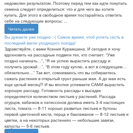
недоволен результатом. Поэтому перед тем как идти покупать
семена следует определиться: что и для чего вы хотите
купить. Для этого в свободное время постарайтесь ответить
себе на следующие вопросы: ...
Читать далее
Вы думаете уже поздно :-( Самое время, чтоб успеть сесть в
последний вагон уходящего поезда!
Здравствуйте, с вами Ксения Курамшина. И сегодня я хочу
вдохновить на рассадные подвиги тех, кто считает: “Уже
поздно начинать…”, “Я не успею вырастить рассаду и
получить урожай…”, “В этом году куплю, а вот в следующем…
обязательно…” Так вот, сомневаюсь что вы собираетесь
сажать растения в открытый грунт раньше мая. А до мая есть
еще целый месяц!!! И вы вполне успеваете САМИ вырастить
хорошую рассаду. Готовность рассады к высадке
определяется количеством листьев у растений. Рассада
огурцов, кабачков и патиссонов должна иметь 3-4 настоящих
листа, томата — 8-11 хорошо развитых листьев и бутоны
первой цветочной кисти, перца и баклажанов — 8-12 листьев и
цветки, а на некоторых растениях — небольшие завязи,
капусты — 5-6 листьев.