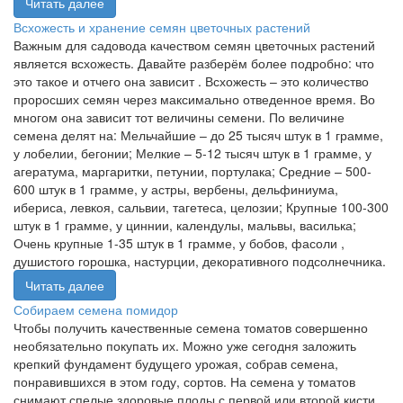
Читать далее
Всхожесть и хранение семян цветочных растений
Важным для садовода качеством семян цветочных растений
является всхожесть. Давайте разберём более подробно: что
это такое и отчего она зависит . Всхожесть – это количество
проросших семян через максимально отведенное время. Во
многом она зависит тот величины семени. По величине
семена делят на: Мельчайшие – до 25 тысяч штук в 1 грамме,
у лобелии, бегонии; Мелкие – 5-12 тысяч штук в 1 грамме, у
агератума, маргаритки, петунии, портулака; Средние – 500-
600 штук в 1 грамме, у астры, вербены, дельфиниума,
ибериса, левкоя, сальвии, тагетеса, целозии; Крупные 100-300
штук в 1 грамме, у циннии, календулы, мальвы, василька;
Очень крупные 1-35 штук в 1 грамме, у бобов, фасоли ,
душистого горошка, настурции, декоративного подсолнечника.
Читать далее
Собираем семена помидор
Чтобы получить качественные семена томатов совершенно
необязательно покупать их. Можно уже сегодня заложить
крепкий фундамент будущего урожая, собрав семена,
понравившихся в этом году, сортов. На семена у томатов
снимают спелые здоровые плоды с первой или второй кисти