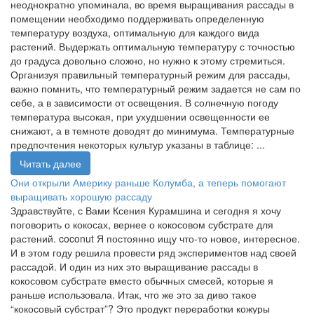
неоднократно упоминала, во время выращивания рассады в
помещении необходимо поддерживать определенную
температуру воздуха, оптимальную для каждого вида
растений. Выдержать оптимальную температуру с точностью
до градуса довольно сложно, но нужно к этому стремиться.
Организуя правильный температурный режим для рассады,
важно помнить, что температурный режим задается не сам по
себе, а в зависимости от освещения. В солнечную погоду
температура высокая, при ухудшении освещенности ее
снижают, а в темноте доводят до минимума. Температурные
предпочтения некоторых культур указаны в таблице: ...
Читать далее
Они открыли Америку раньше Колумба, а теперь помогают
выращивать хорошую рассаду
Здравствуйте, с Вами Ксения Курамшина и сегодня я хочу
поговорить о кокосах, вернее о кокосовом субстрате для
растений. coconut Я постоянно ищу что-то новое, интересное.
И в этом году решила провести ряд экспериментов над своей
рассадой. И один из них это выращивание рассады в
кокосовом субстрате вместо обычных смесей, которые я
раньше использовала. Итак, что же это за диво такое
“кокосовый субстрат”? Это продукт переработки кожуры