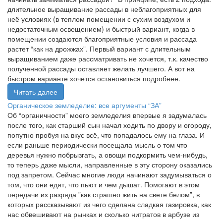
длительное выращивание рассады в неблагоприятных для
неё условиях (в теплом помещении с сухим воздухом и
недостаточным освещением) и быстрый вариант, когда в
помещении создаются благоприятные условия и рассада
растет “как на дрожжах”. Первый вариант с длительным
выращиванием даже рассматривать не хочется, т.к. качество
полученной рассады оставляет желать лучшего. А вот на
быстром варианте хочется остановиться подробнее.
Читать далее
Органическое земледелие: все аргументы “ЗА”
Об “органичности” моего земледелия впервые я задумалась
после того, как старший сын начал ходить по двору и огороду,
попутно пробуя на вкус всё, что попадалось ему на глаза. И
если раньше периодически посещала мысль о том что
деревья нужно побрызгать, а овощи подкормить чем-нибудь,
то теперь даже мысли, направленные в эту сторону оказались
под запретом. Сейчас многие люди начинают задумываться о
том, что они едят, что пьют и чем дышат. Помогают в этом
передачи из разряда ”как страшно жить на свете белом”, в
которых рассказывают из чего сделана сладкая газировка, как
нас обвешивают на рынках и сколько нитратов в арбузе из