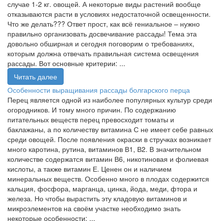
случае 1-2 кг. овощей. А некоторые виды растений вообще
отказываются расти в условиях недостаточной освещенности.
Что же делать??? Ответ прост, как всё гениальное – нужно
правильно организовать досвечивание рассады! Тема эта
довольно обширная и сегодня поговорим о требованиях,
которым должна отвечать правильная система освещения
рассады. Вот основные критерии: ...
Читать далее
Особенности выращивания рассады болгарского перца
Перец является одной из наиболее популярных культур среди
огородников. И тому много причин. По содержанию
питательных веществ перец превосходит томаты и
баклажаны, а по количеству витамина С не имеет себе равных
среди овощей. После появления окраски в стручках возникает
много каротина, рутина, витаминов В1, В2. В значительном
количестве содержатся витамин В6, никотиновая и фолиевая
кислоты, а также витамин Е. Ценен он и наличием
минеральных веществ. Особенно много в плодах содержится
кальция, фосфора, марганца, цинка, йода, меди, фтора и
железа. Но чтобы вырастить эту кладовую витаминов и
микроэлементов на своём участке необходимо знать
некоторые особенности: ...