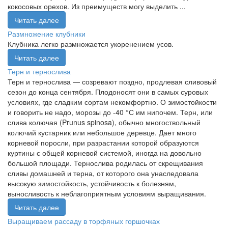
кокосовых орехов. Из преимуществ могу выделить ...
Читать далее
Размножение клубники
Клубника легко размножается укоренением усов.
Читать далее
Терн и тернослива
Терн и тернослива — созревают поздно, продлевая сливовый
сезон до конца сентября. Плодоносят они в самых суровых
условиях, где сладким сортам некомфортно. О зимостойкости
и говорить не надо, морозы до -40 °С им нипочем. Терн, или
слива колючая (Prunus spinosa), обычно многоствольный
колючий кустарник или небольшое деревце. Дает много
корневой поросли, при разрастании которой образуются
куртины с общей корневой системой, иногда на довольно
большой площади. Тернослива родилась от скрещивания
сливы домашней и терна, от которого она унаследовала
высокую зимостойкость, устойчивость к болезням,
выносливость к неблагоприятным условиям выращивания.
Читать далее
Выращиваем рассаду в торфяных горшочках