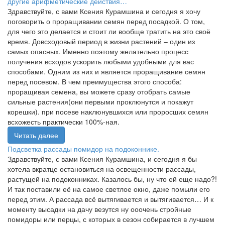
другие арифметические действия…
Здравствуйте, с вами Ксения Курамшина и сегодня я хочу
поговорить о проращивании семян перед посадкой. О том,
для чего это делается и стоит ли вообще тратить на это своё
время. Довсходовый период в жизни растений – один из
самых опасных. Именно поэтому желательно процесс
получения всходов ускорить любыми удобными для вас
способами. Одним из них и является проращивание семян
перед посевом. В чем преимущества этого способа:
проращивая семена, вы можете сразу отобрать самые
сильные растения(они первыми проклюнутся и покажут
корешки). при посеве наклюнувшихся или проросших семян
всхожесть практически 100%-ная.
Читать далее
Подсветка рассады помидор на подоконнике.
Здравствуйте, с вами Ксения Курамшина, и сегодня я бы
хотела вкратце остановиться на освещенности рассады,
растущей на подоконниках. Казалось бы, ну что ей еще надо?!
И так поставили её на самое светлое окно, даже помыли его
перед этим. А рассада всё вытягивается и вытягивается… И к
моменту высадки на дачу везутся ну ооочень стройные
помидоры или перцы, с которых в сезон собирается в лучшем