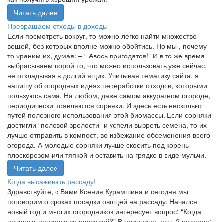
Читать далее
Превращаем отходы в доходы
Если посмотреть вокруг, то можно легко найти множество
вещей, без которых вполне можно обойтись. Но мы , почему-
то храним их, думая: – “ Авось пригодятся!” И в то же время
выбрасываем порой то, что можно использовать уже сейчас,
не откладывая в долгий ящик. Учитывая тематику сайта, я
напишу об огородных идеях переработки отходов, которыми
пользуюсь сама. На любом, даже самом аккуратном огороде,
периодически появляются сорняки. И здесь есть несколько
путей полезного использования этой биомассы. Если сорняки
достигли “половой зрелости” и успели вызреть семена, то их
лучше отправить в компост, во избежание обсеменения всего
огорода. А молодые сорняки лучше скосить под корень
плоскорезом или тяпкой и оставить на грядке в виде мульчи.
Читать далее
Когда высаживать рассаду!
Здравствуйте, с Вами Ксения Курамшина и сегодня мы
поговорим о сроках посадки овощей на рассаду. Начался
новый год и многих огородников интересует вопрос: “Когда
начинать заниматься рассадой?” В принципе, есть 2 подхода: